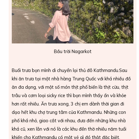
Bầu trời Nagarkot
Buổi trưa bọn mình di chuyển lại thủ đô Kathmandu.Sau
khi ăn trưa tại một nhà hàng Trung Quốc với khá nhiều đồ
ăn đa dạng, với một số món thịt phổ biến là thịt cừu, thịt
trâu và cơm loại sicky rice thì bọn mình thấy ổn và khỏe
hơn rất nhiều. Ăn trưa xong, 3 chị em dành thời gian đi
dạo hết khu chợ trung tâm của Kathmandu. Những con
phố khá nhỏ, giao cắt với nhau, đưa đến những khu nhà
khá cũ, xen lẫn với nó là các khu đền thờ nhiều năm tuổi
khiến cho Kathmandu có một vẻ gì đó thật đặc biệt,