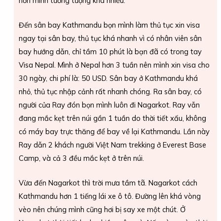
hơn mình tưởng tượng khá nhiều.
Đến sân bay Kathmandu bọn mình làm thủ tục xin visa
ngay tại sân bay, thủ tục khá nhanh vì có nhân viên sân
bay hướng dẫn, chỉ tầm 10 phút là bạn đã có trong tay
Visa Nepal. Mình ở Nepal hơn 3 tuần nên mình xin visa cho
30 ngày, chi phí là: 50 USD. Sân bay ở Kathmandu khá
nhỏ, thủ tục nhập cảnh rất nhanh chóng. Ra sân bay, có
người của Ray đón bọn mình luôn đi Nagarkot. Ray vẫn
đang mắc kẹt trên núi gần 1 tuần do thời tiết xấu, không
có máy bay trực thăng để bay về lại Kathmandu. Lần này
Ray dẫn 2 khách người Việt Nam trekking ở Everest Base
Camp, và cả 3 đều mắc kẹt ở trên núi.
Vừa đến Nagarkot thì trời mưa tầm tã. Nagarkot cách
Kathmandu hơn 1 tiếng lái xe ô tô. Đường lên khá vòng
vèo nên chúng mình cũng hơi bị say xe một chút. Ở