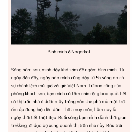
Bình minh ở Nagarkot
Sáng hôm sau, mình dậy khá sớm để ngắm bình minh. Từ
ngày đến đây, ngày nào mình cũng dậy từ 5h sáng do có
sự chênh lệch múi giờ với giờ Việt Nam. Từ ban công của
phòng khách sạn, bọn mình có tầm nhìn rộng bao quát hết
cả thị trấn nhỏ ở dưới, mây trắng vẫn che phủ mà mặt trời
ấm áp đang hiện lên dần. Thật may mắn, hôm nay là
ngày thời tiết thật đẹp. Buổi sáng bọn mình dành thời gian
trekking, đi dạo bộ xung quanh thị trấn nhỏ này. Bầu trời