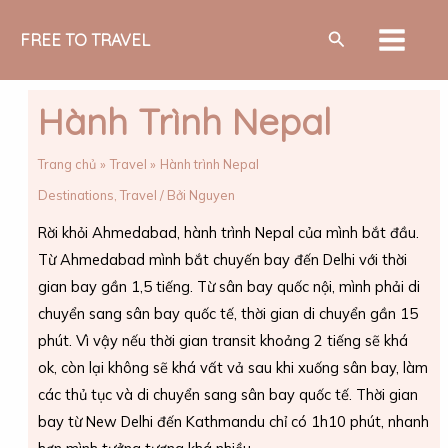
Nhảy
MAIN
Tìm
tới
FREE TO TRAVEL
MEN
kiếm
nội
dung
Hành Trình Nepal
Trang chủ
Travel
Hành trình Nepal
Destinations
,
Travel
/ Bởi
Nguyen
Rời khỏi Ahmedabad, hành trình Nepal của mình bắt đầu.
Từ Ahmedabad mình bắt chuyến bay đến Delhi với thời
gian bay gần 1,5 tiếng. Từ sân bay quốc nội, mình phải di
chuyển sang sân bay quốc tế, thời gian di chuyển gần 15
phút. Vì vậy nếu thời gian transit khoảng 2 tiếng sẽ khá
ok, còn lại không sẽ khá vất vả sau khi xuống sân bay, làm
các thủ tục và di chuyển sang sân bay quốc tế. Thời gian
bay từ New Delhi đến Kathmandu chỉ có 1h10 phút, nhanh