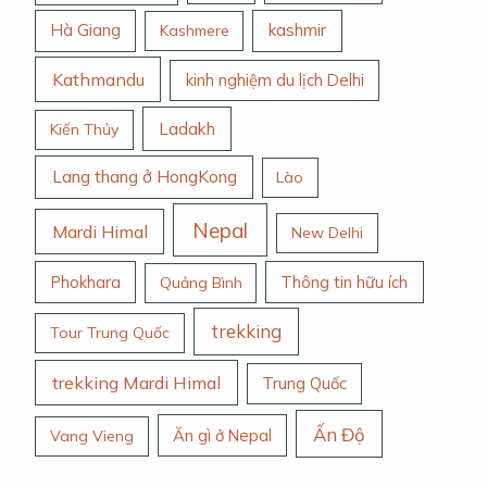
Hà Giang
kashmir
Kashmere
Kathmandu
kinh nghiệm du lịch Delhi
Ladakh
Kiến Thủy
Lang thang ở HongKong
Lào
Nepal
Mardi Himal
New Delhi
Phokhara
Thông tin hữu ích
Quảng Bình
trekking
Tour Trung Quốc
trekking Mardi Himal
Trung Quốc
Ấn Độ
Ăn gì ở Nepal
Vang Vieng