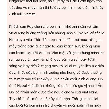
Nagarkot thời tiết lạnh, nhiều mây mù. Nếu vào ngày thời
tiết đẹp và may mắn thì từ đây bọn mình có thể nhìn thấy
đỉnh núi Everest.
Khách sạn Ray chọn cho bọn mình khá xinh xắn với tầm
view rộng hướng thẳng đén những đỉnh núi xa xa, có tên là
Himalaya Vila. Thời điểm bọn mình đến trời mưa, rất lạnh,
mây trắng bay là là ngay tại cửa khách sạn, không gian
của khách sạn rất ấm áp. Vừa mệt và lạnh, chúng mình lăn
ra ngủ sau 1 ngày liền phải dậy sớm ra sân bay từ 3h
sáng và bay đến 2 chặng bay, rồi lại di chuyển liên tục đến
đây. Thức dậy bọn mình xuống nhà hàng và được thưởng
thức một bữa tối rất đầy đủ và nhiều chất dinh dưỡng. Đồ
ăn ở Nepal khá dễ ăn, không có quá nhiều gia vị như ở Ấn
Độ, có nhiều món được xào nấu giống vị của Việt Nam.
Tuy chỉ là các món ăn ở đây khá mặn. Thời gian còn lại
của buổi tối bọn mình trò chuyện và ngồi ngắm nhìn mây