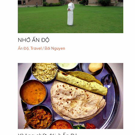
NHỚ ẤN ĐỘ
Ấn Độ
,
Travel
/ Bởi
Nguyen