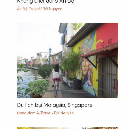
Không chết đói ở Ấn Độ
Ấn Độ
,
Travel
/ Bởi
Nguyen
Du lịch bụi Malaysia, Singapore
Đông Nam Á
,
Travel
/ Bởi
Nguyen