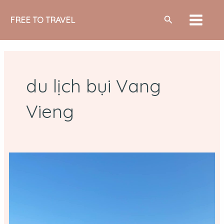
Nhảy
MAIN
Tìm
tới
FREE TO TRAVEL
MEN
kiếm
nội
dung
du lịch bụi Vang
Vieng
Ngắm
kinh
khí
cầu
ở