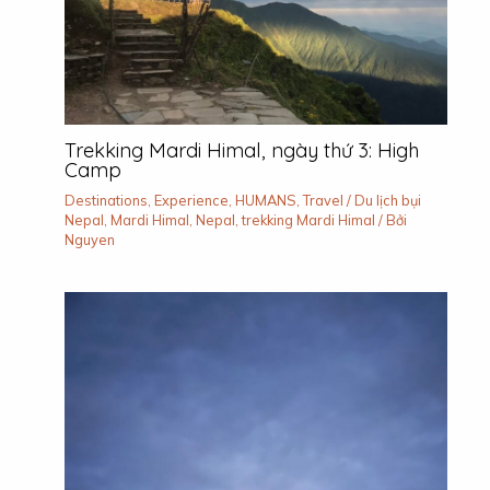
Trekking Mardi Himal, ngày thứ 3: High
Camp
Destinations
,
Experience
,
HUMANS
,
Travel
/
Du lịch bụi
Nepal
,
Mardi Himal
,
Nepal
,
trekking Mardi Himal
/ Bởi
Nguyen