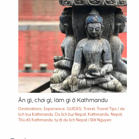
Ăn gì, chơi gì, làm gì ở Kathmandu
Destinations
,
Experience
,
GUIDES
,
Travel
,
Travel Tips
/
du
lịch bụi Kathmandu
,
Du lịch bụi Nepal
,
Kathmandu
,
Nepal
,
Thủ đô Kathmandu
,
tự đi du lịch Nepal
/ Bởi
Nguyen