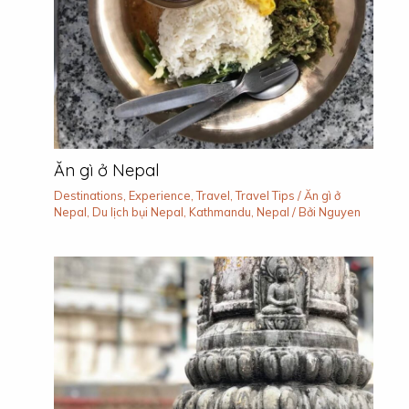
Ăn gì ở Nepal
Destinations
,
Experience
,
Travel
,
Travel Tips
/
Ăn gì ở
Nepal
,
Du lịch bụi Nepal
,
Kathmandu
,
Nepal
/ Bởi
Nguyen