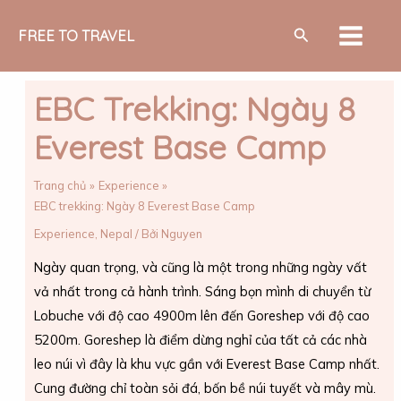
Nhảy
MAIN
Tìm
tới
FREE TO TRAVEL
MEN
kiếm
nội
dung
EBC Trekking: Ngày 8
Everest Base Camp
Trang chủ
Experience
EBC trekking: Ngày 8 Everest Base Camp
Experience
,
Nepal
/ Bởi
Nguyen
Ngày quan trọng, và cũng là một trong những ngày vất
vả nhất trong cả hành trình. Sáng bọn mình di chuyển từ
Lobuche với độ cao 4900m lên đến Goreshep với độ cao
5200m. Goreshep là điểm dừng nghỉ của tất cả các nhà
leo núi vì đây là khu vực gần với Everest Base Camp nhất.
Cung đường chỉ toàn sỏi đá, bốn bề núi tuyết và mây mù.