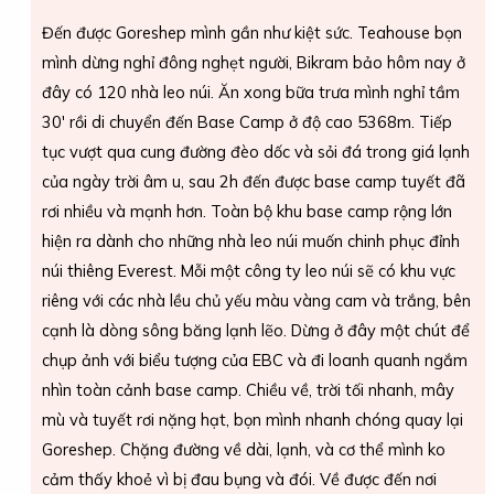
Đến được Goreshep mình gần như kiệt sức. Teahouse bọn
mình dừng nghỉ đông nghẹt người, Bikram bảo hôm nay ở
đây có 120 nhà leo núi. Ăn xong bữa trưa mình nghỉ tầm
30′ rồi di chuyển đến Base Camp ở độ cao 5368m. Tiếp
tục vượt qua cung đường đèo dốc và sỏi đá trong giá lạnh
của ngày trời âm u, sau 2h đến được base camp tuyết đã
rơi nhiều và mạnh hơn. Toàn bộ khu base camp rộng lớn
hiện ra dành cho những nhà leo núi muốn chinh phục đỉnh
núi thiêng Everest. Mỗi một công ty leo núi sẽ có khu vực
riêng với các nhà lều chủ yếu màu vàng cam và trắng, bên
cạnh là dòng sông băng lạnh lẽo. Dừng ở đây một chút để
chụp ảnh với biểu tượng của EBC và đi loanh quanh ngắm
nhìn toàn cảnh base camp. Chiều về, trời tối nhanh, mây
mù và tuyết rơi nặng hạt, bọn mình nhanh chóng quay lại
Goreshep. Chặng đường về dài, lạnh, và cơ thể mình ko
cảm thấy khoẻ vì bị đau bụng và đói. Về được đến nơi