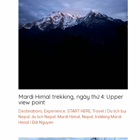
Mardi Himal trekking, ngày thứ 4: Upper
view point
Destinations
,
Experience
,
START HERE
,
Travel
/
Du lịch bụi
Nepal
,
du lịch Nepal
,
Mardi Himal
,
Nepal
,
trekking Mardi
Himal
/ Bởi
Nguyen