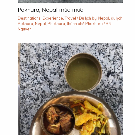
Pokhara, Nepal mùa mưa
Destinations
,
Experience
,
Travel
/
Du lịch bụi Nepal
,
du lịch
Pokhara
,
Nepal
,
Phokhara
,
thành phố Phokhara
/ Bởi
Nguyen