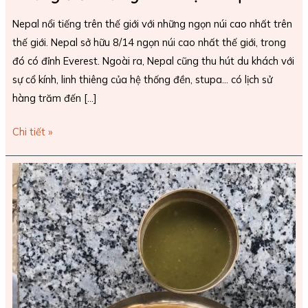
Nepal nổi tiếng trên thế giới với những ngọn núi cao nhất trên
thế giới. Nepal sở hữu 8/14 ngọn núi cao nhất thế giới, trong
đó có đỉnh Everest. Ngoài ra, Nepal cũng thu hút du khách với
sự cổ kính, linh thiêng của hệ thống đền, stupa… có lịch sử
hàng trăm đến […]
Chi tiết »
Ăn
gì
ở
Nepal