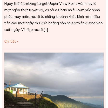
Ngày thứ 4 trekking target Upper View Point Hôm nay là
một ngày thật tuyệt vời, vỡ oà với bao nhiêu cảm xúc hạnh
phúc, may mắn, rực rỡ từ những khoảnh khắc bình minh đầu
tiên của một ngày mới đến hoàng hôn như ở thiên đường vào
cuối ngày. Vẻ đẹp rực rỡ […]
Chi tiết »
Trekking
Mardi
Himal,
ngày
thứ
3:
High
Camp