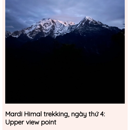
view
point
Mardi Himal trekking, ngày thứ 4:
Upper view point