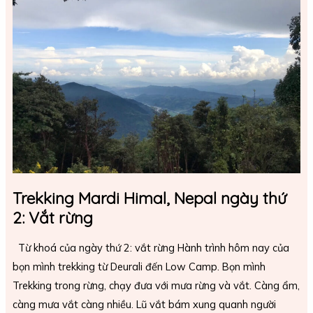
Himal,
Nepal
ngày
thứ
2:
Vắt
rừng
Trekking Mardi Himal, Nepal ngày thứ
2: Vắt rừng
Từ khoá của ngày thứ 2: vắt rừng Hành trình hôm nay của
bọn mình trekking từ Deurali đến Low Camp. Bọn mình
Trekking trong rừng, chạy đưa với mưa rừng và vắt. Càng ẩm,
càng mưa vắt càng nhiều. Lũ vắt bám xung quanh người