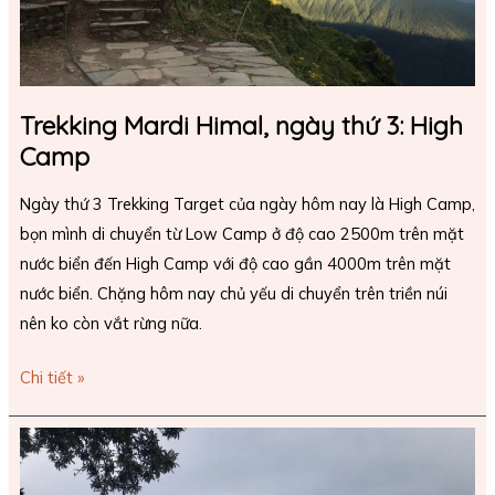
Trekking Mardi Himal, ngày thứ 3: High
Camp
Ngày thứ 3 Trekking Target của ngày hôm nay là High Camp,
bọn mình di chuyển từ Low Camp ở độ cao 2500m trên mặt
nước biển đến High Camp với độ cao gần 4000m trên mặt
nước biển. Chặng hôm nay chủ yếu di chuyển trên triền núi
nên ko còn vắt rừng nữa.
Chi tiết »
Trekking
Mardi