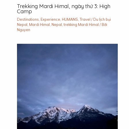
Trekking Mardi Himal, ngày thứ 3: High
Camp
Destinations
,
Experience
,
HUMANS
,
Travel
/
Du lịch bụi
Nepal
,
Mardi Himal
,
Nepal
,
trekking Mardi Himal
/ Bởi
Nguyen