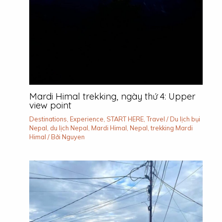
Mardi Himal trekking, ngày thứ 4: Upper
view point
Destinations
,
Experience
,
START HERE
,
Travel
/
Du lịch bụi
Nepal
,
du lịch Nepal
,
Mardi Himal
,
Nepal
,
trekking Mardi
Himal
/ Bởi
Nguyen