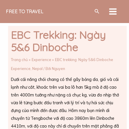
Nhảy
MAIN
Tìm
tới
FREE TO TRAVEL
MEN
kiếm
nội
dung
EBC Trekking: Ngày
5&6 Dinboche
Trang chủ
Experience
EBC trekking: Ngày 5&6 Dinboche
Experience
,
Nepal
/ Bởi
Nguyen
Dưới cái nắng chói chang có thể gây bỏng da, gió và cái
lạnh như cắt, khoác trên vai ba lô hơn 5kg mà ở độ cao
trên 4000m tưởng như nặng cả chục kg, vừa đo nhịp thở
vừa lê từng bước đấu tranh với lý trí và tự hỏi sức chịu
đựng của mình đến được đâu. Hôm nay bọn mình di
chuyển từ Tengboche với độ cao 3860m lên Dinboche
4410m, với độ cao này chỉ di chuyển trên mặt phẳng đã