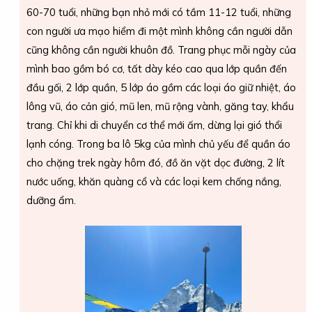
60-70 tuổi, những bạn nhỏ mới có tầm 11-12 tuổi, những
con người ưa mạo hiểm đi một mình không cần người dẫn
cũng không cần người khuôn đồ. Trang phục mỗi ngày của
mình bao gồm bó cơ, tất dày kéo cao qua lớp quần đến
đầu gối, 2 lớp quần, 5 lớp áo gồm các loại áo giữ nhiệt, áo
lông vũ, áo cản gió, mũ len, mũ rộng vành, găng tay, khẩu
trang. Chỉ khi di chuyển cơ thể mới ấm, dừng lại gió thổi
lạnh cóng. Trong ba lô 5kg của mình chủ yếu để quần áo
cho chặng trek ngày hôm đó, đồ ăn vặt dọc đường, 2 lít
nước uống, khăn quàng cổ và các loại kem chống nắng,
dưỡng ẩm.