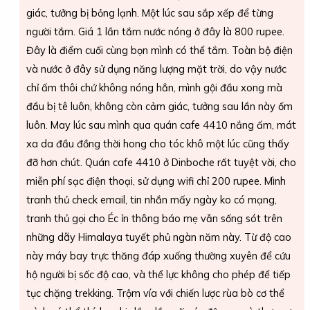
giác, tưởng bị bỏng lạnh. Một lúc sau sắp xếp để từng
người tắm. Giá 1 lần tắm nước nóng ở đây là 800 rupee.
Đây là điểm cuối cùng bọn mình có thể tắm. Toàn bộ điện
và nước ở đây sử dụng năng lượng mặt trời, do vậy nước
chỉ ấm thôi chứ không nóng hẳn, mình gội đầu xong mà
đầu bị tê luôn, không còn cảm giác, tưởng sau lần này ốm
luôn. May lúc sau mình qua quán cafe 4410 nắng ấm, mát
xa da đầu đồng thời hong cho tóc khô một lúc cũng thấy
đỡ hơn chút. Quán cafe 4410 ở Dinboche rất tuyệt vời, cho
miễn phí sạc điện thoại, sử dụng wifi chỉ 200 rupee. Mình
tranh thủ check email, tin nhắn mấy ngày ko có mạng,
tranh thủ gọi cho Éc ỉn thông báo mẹ vẫn sống sót trên
những dãy Himalaya tuyết phủ ngàn năm này. Từ độ cao
này máy bay trực thăng đáp xuống thường xuyên để cứu
hộ người bị sốc độ cao, và thể lực không cho phép để tiếp
tục chặng trekking. Trộm vía với chiến lược rùa bò cơ thể