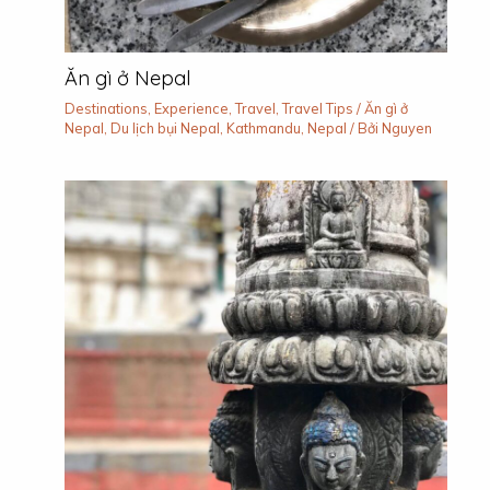
Ăn gì ở Nepal
Destinations
,
Experience
,
Travel
,
Travel Tips
/
Ăn gì ở
Nepal
,
Du lịch bụi Nepal
,
Kathmandu
,
Nepal
/ Bởi
Nguyen