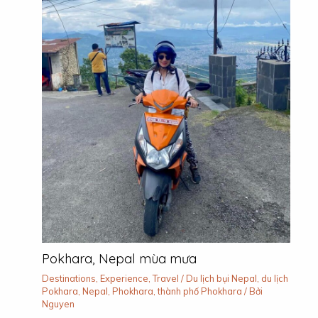
Pokhara, Nepal mùa mưa
Destinations
,
Experience
,
Travel
/
Du lịch bụi Nepal
,
du lịch
Pokhara
,
Nepal
,
Phokhara
,
thành phố Phokhara
/ Bởi
Nguyen