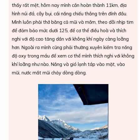
thấy rất mệt, hôm nay mình cần hoàn thành 11km, địa
hình núi đá, cây bụi, cái nắng chiếu thẳng trên đỉnh đầu.
Mình luôn phải thở bằng cả mũi và mồm, theo dõi nhịp tim
để đảm bảo mức dưới 125, để cơ thể điều hoà và thích
nghi với độ cao tăng dần với không khí ngày càng loãng
hơn. Ngoài ra mình cũng phải thường xuyên kiềm tra nồng
độ oxy trong máu để xem cơ thể mình thích nghi với không
khí loãng như nào. Nắng và gió lạnh táp vào mặt, vào
mũi, nước mắt mũi chảy dòng dòng.