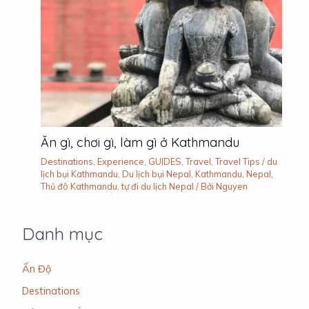
Ăn gì, chơi gì, làm gì ở Kathmandu
Destinations
,
Experience
,
GUIDES
,
Travel
,
Travel Tips
/
du
lịch bụi Kathmandu
,
Du lịch bụi Nepal
,
Kathmandu
,
Nepal
,
Thủ đô Kathmandu
,
tự đi du lịch Nepal
/ Bởi
Nguyen
Danh mục
Ấn Độ
Destinations