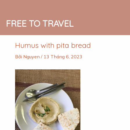
Nhảy
tới
nội
FREE TO TRAVEL
dung
Humus with pita bread
Bởi
Nguyen
/
13 Tháng 6, 2023