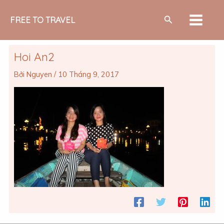
Nhảy
MAIN
Tìm
tới
FREE TO TRAVEL
MEN
kiếm
nội
dung
Hoi An2
Bởi
Nguyen
/
10 Tháng 9, 2017